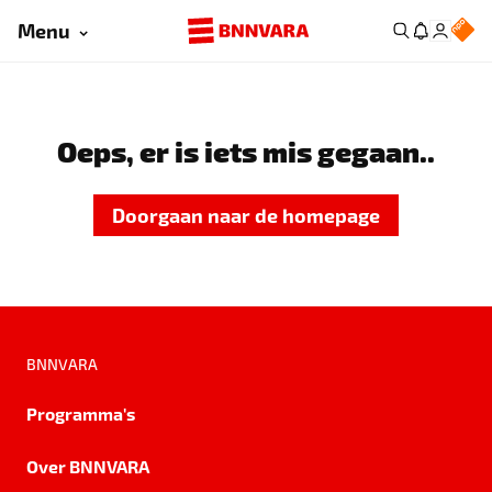
Menu
Oeps, er is iets mis gegaan..
Doorgaan naar de homepage
BNNVARA
Programma's
Over BNNVARA