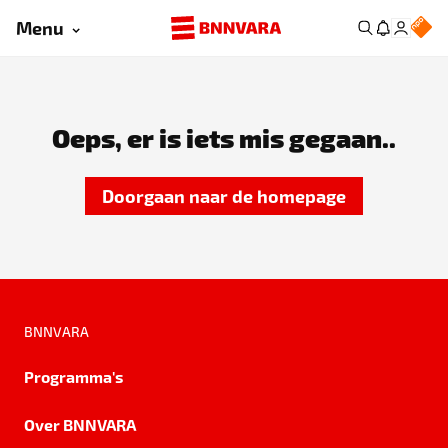
Menu
Oeps, er is iets mis gegaan..
Doorgaan naar de homepage
BNNVARA
Programma's
Over BNNVARA