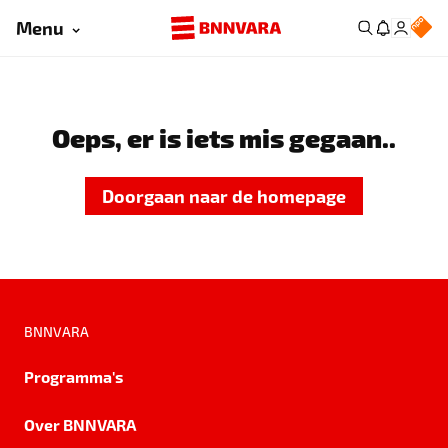
Menu
Oeps, er is iets mis gegaan..
Doorgaan naar de homepage
BNNVARA
Programma's
Over BNNVARA