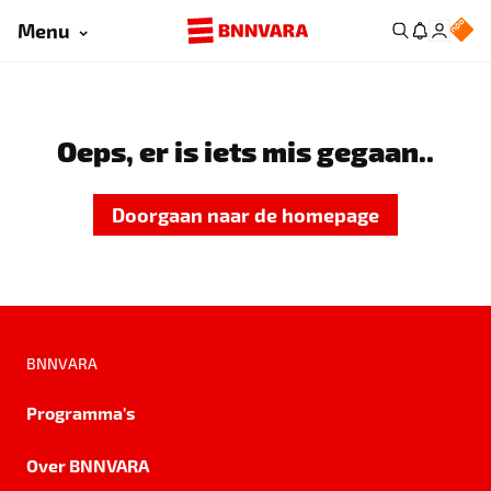
Menu
Oeps, er is iets mis gegaan..
Doorgaan naar de homepage
BNNVARA
Programma's
Over BNNVARA