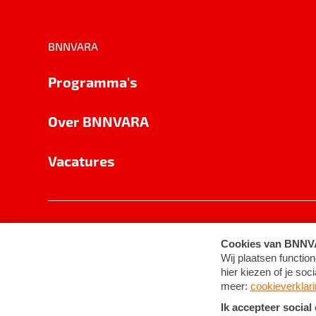
BNNVARA
Programma's
Over BNNVARA
Vacatures
Privacy
Cookie-instellingen
Algemene 