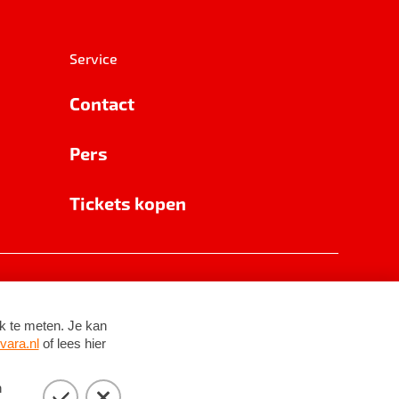
Service
Contact
Pers
Tickets kopen
RSIN 8531 62 402