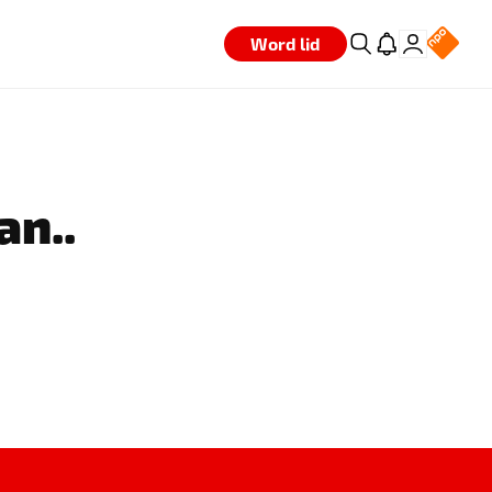
Word lid
an..