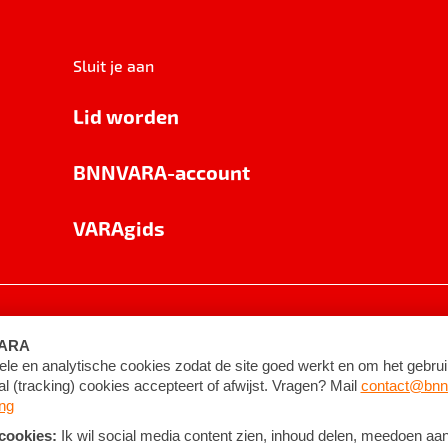
Sluit je aan
Lid worden
BNNVARA-account
VARAgids
voorwaarden
©
2026
BNNVARA