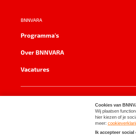
BNNVARA
Programma's
Over BNNVARA
Vacatures
Privacy
Cookie-instellingen
Algemene 