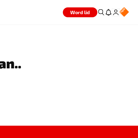
Word lid
an..