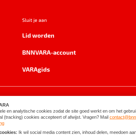
Sluit je aan
Lid worden
BNNVARA-account
VARAgids
voorwaarden
©
2026
BNNVARA