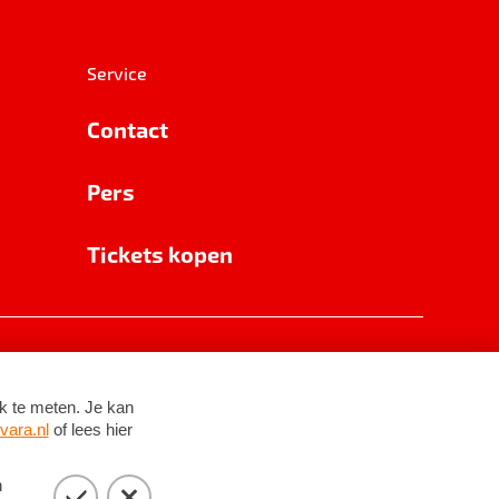
Service
Contact
Pers
Tickets kopen
RSIN 8531 62 402