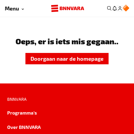
Menu
Oeps, er is iets mis gegaan..
Doorgaan naar de homepage
BNNVARA
Programma's
Over BNNVARA