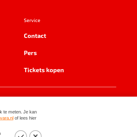
Service
Contact
Pers
Tickets kopen
RSIN 8531 62 402