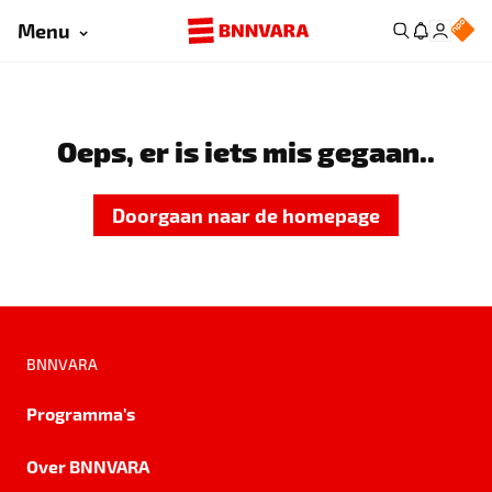
Menu
Oeps, er is iets mis gegaan..
Doorgaan naar de homepage
BNNVARA
Programma's
Over BNNVARA