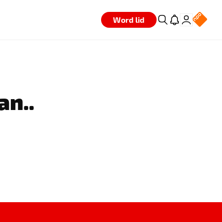
Word lid
an..