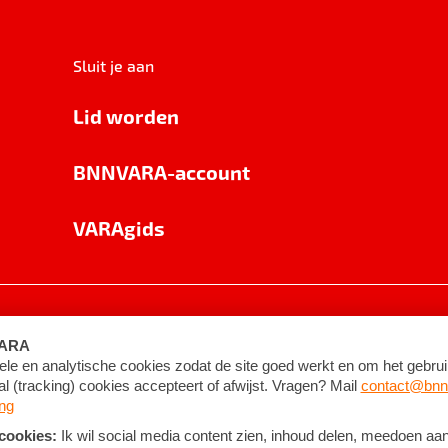
Sluit je aan
Lid worden
BNNVARA-account
VARAgids
voorwaarden
©
2026
BNNVARA