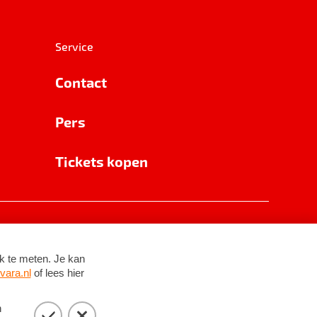
Service
Contact
Pers
Tickets kopen
RSIN 8531 62 402