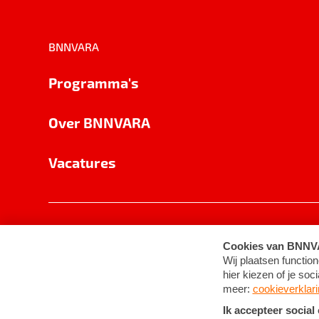
BNNVARA
Programma's
Over BNNVARA
Vacatures
Privacy
Cookie-instellingen
Algemene 