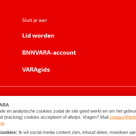
Sluit je aan
Lid worden
BNNVARA-account
VARAgids
voorwaarden
©
2026
BNNVARA