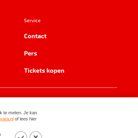
Service
Contact
Pers
Tickets kopen
RSIN 8531 62 402