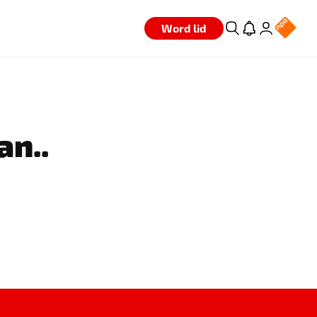
Word lid
an..