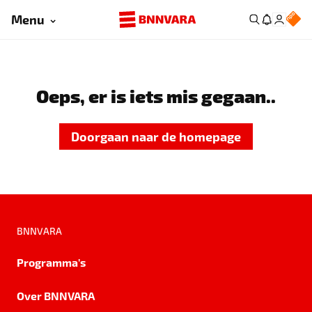
Menu
Oeps, er is iets mis gegaan..
Doorgaan naar de homepage
BNNVARA
Programma's
Over BNNVARA