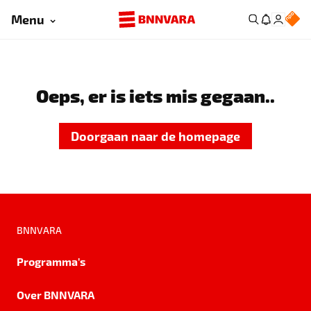
Menu
Oeps, er is iets mis gegaan..
Doorgaan naar de homepage
BNNVARA
Programma's
Over BNNVARA