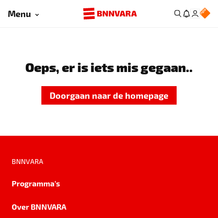
Menu
Oeps, er is iets mis gegaan..
Doorgaan naar de homepage
BNNVARA
Programma's
Over BNNVARA