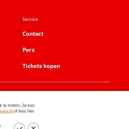
Service
Contact
Pers
Tickets kopen
RSIN 8531 62 402