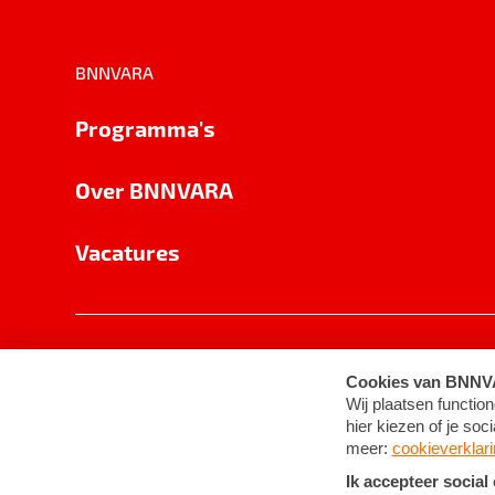
BNNVARA
Programma's
Over BNNVARA
Vacatures
Privacy
Cookie-instellingen
Algemene 