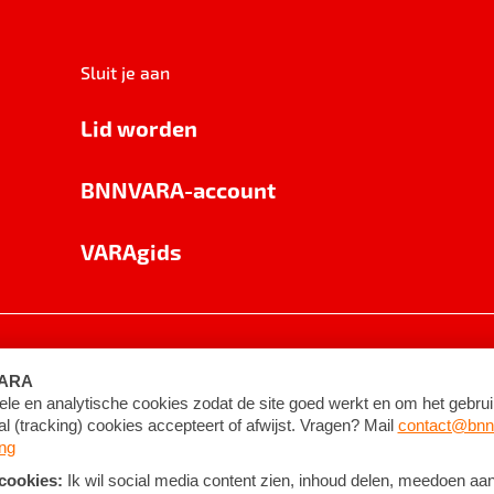
Sluit je aan
Lid worden
BNNVARA-account
VARAgids
voorwaarden
©
2026
BNNVARA