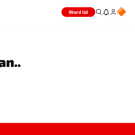
Word lid
an..