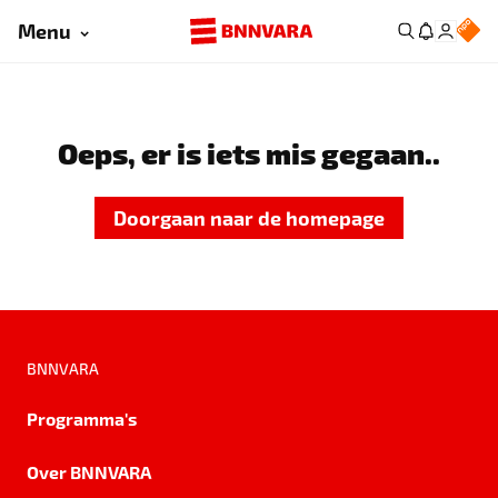
Menu
Oeps, er is iets mis gegaan..
Doorgaan naar de homepage
BNNVARA
Programma's
Over BNNVARA