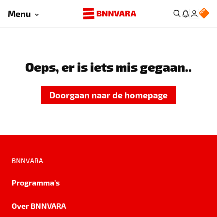
Menu
Oeps, er is iets mis gegaan..
Doorgaan naar de homepage
BNNVARA
Programma's
Over BNNVARA