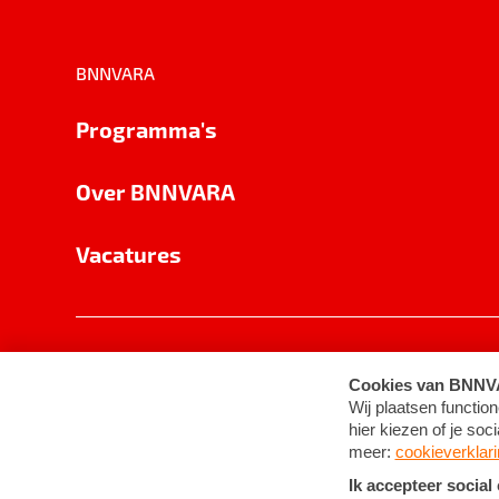
BNNVARA
Programma's
Over BNNVARA
Vacatures
Privacy
Cookie-instellingen
Algemene 