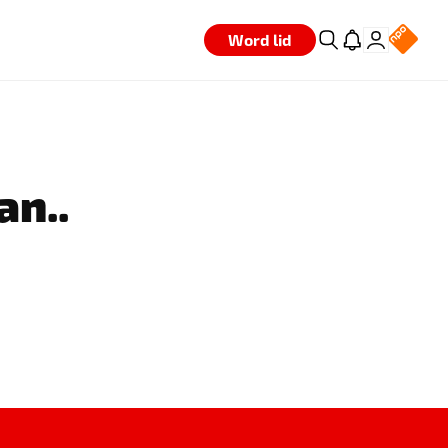
Word lid
an..