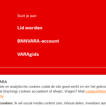
Sluit je aan
Lid worden
BNNVARA-account
VARAgids
voorwaarden
©
2026
BNNVARA