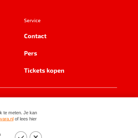
Service
Contact
Pers
Tickets kopen
RSIN 8531 62 402