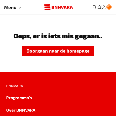
Menu
Oeps, er is iets mis gegaan..
Doorgaan naar de homepage
BNNVARA
Programma's
Over BNNVARA