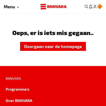
Menu
Oeps, er is iets mis gegaan..
Doorgaan naar de homepage
BNNVARA
Programma's
Over BNNVARA