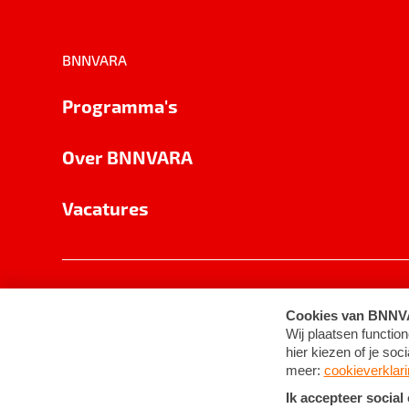
BNNVARA
Programma's
Over BNNVARA
Vacatures
Privacy
Cookie-instellingen
Algemene 