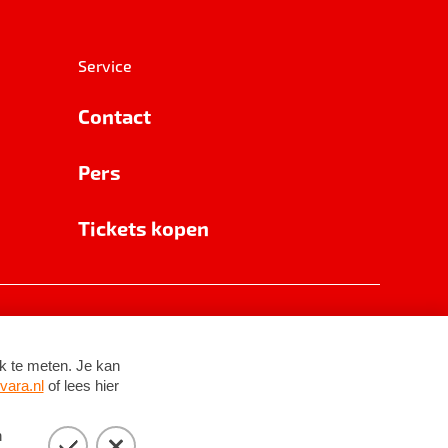
Service
Contact
Pers
Tickets kopen
RSIN 8531 62 402