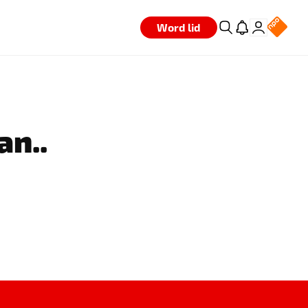
Word lid
an..