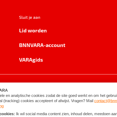
Sluit je aan
Lid worden
BNNVARA-account
VARAgids
voorwaarden
©
2026
BNNVARA