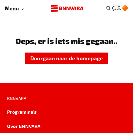
Menu
Oeps, er is iets mis gegaan..
Doorgaan naar de homepage
BNNVARA
Programma's
Over BNNVARA