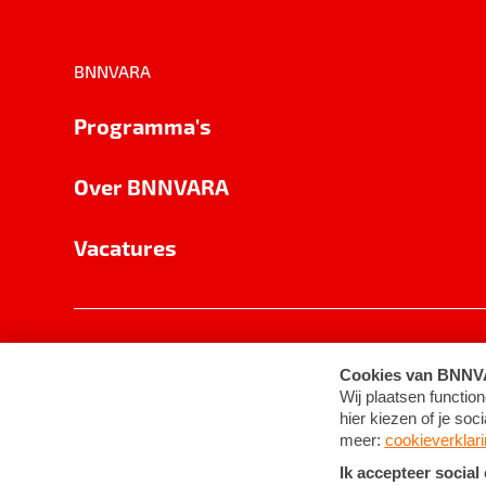
BNNVARA
Programma's
Over BNNVARA
Vacatures
Privacy
Cookie-instellingen
Algemene 