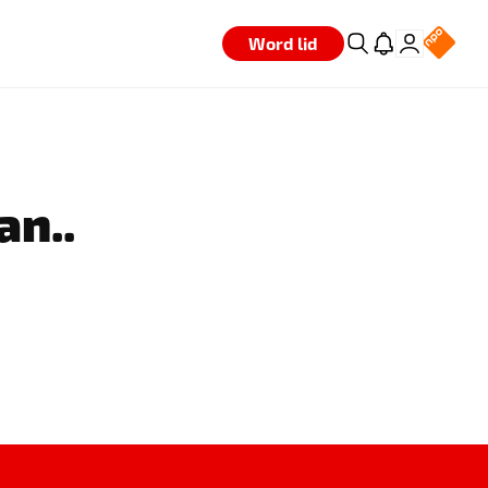
Word lid
an..