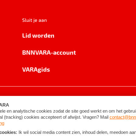
Sluit je aan
Lid worden
BNNVARA-account
VARAgids
voorwaarden
©
2026
BNNVARA