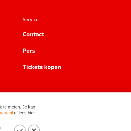
Service
Contact
Pers
Tickets kopen
RSIN 8531 62 402