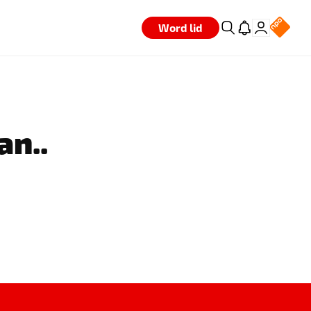
Word lid
an..