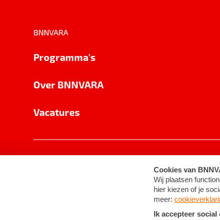
BNNVARA
Programma's
Over BNNVARA
Vacatures
Privacy
Cookie-instellingen
Algemene 