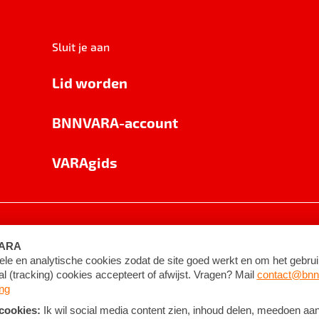
Sluit je aan
Lid worden
BNNVARA-account
VARAgids
voorwaarden
©
2026
BNNVARA