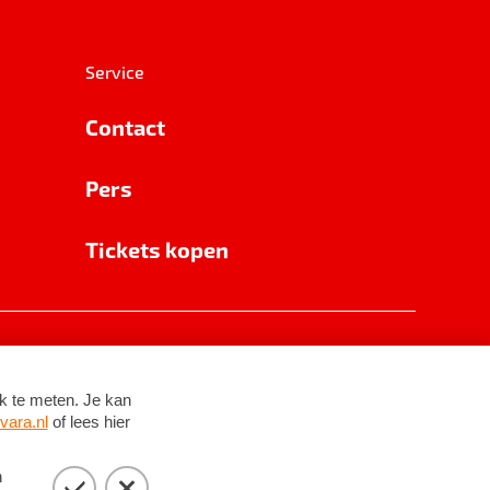
Service
Contact
Pers
Tickets kopen
RSIN 8531 62 402