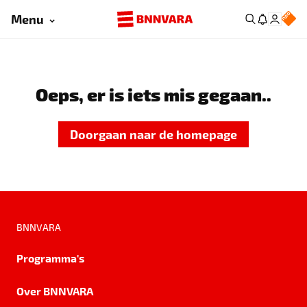
Menu
Oeps, er is iets mis gegaan..
Doorgaan naar de homepage
BNNVARA
Programma's
Over BNNVARA