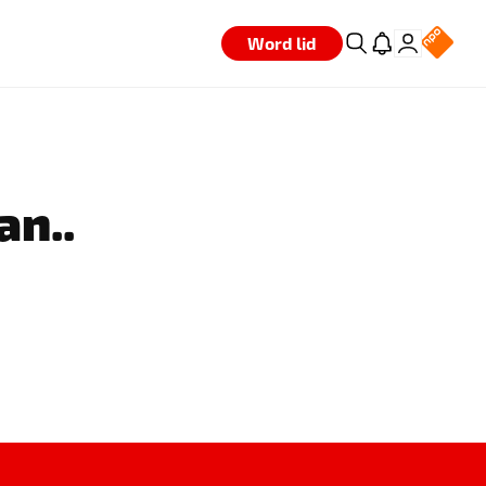
Word lid
an..