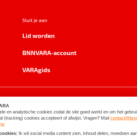
Sluit je aan
Lid worden
BNNVARA-account
VARAgids
voorwaarden
©
2026
BNNVARA