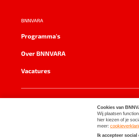
BNNVARA
Programma's
Over BNNVARA
Vacatures
Privacy
Cookie-instellingen
Algemene 