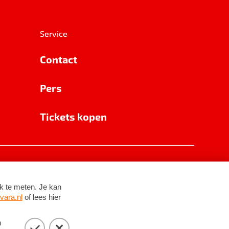
Service
Contact
Pers
Tickets kopen
RSIN 8531 62 402