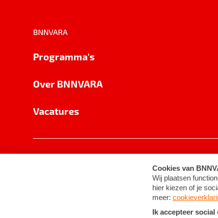
BNNVARA
Programma's
Over BNNVARA
Vacatures
Privacy
Cookie-instellingen
Algemene 