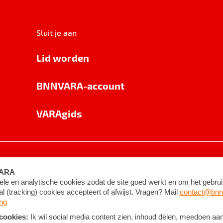
Sluit je aan
Lid worden
BNNVARA-account
VARAgids
voorwaarden
©
2026
BNNVARA