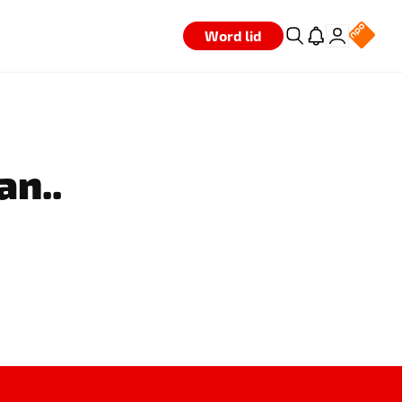
Word lid
an..