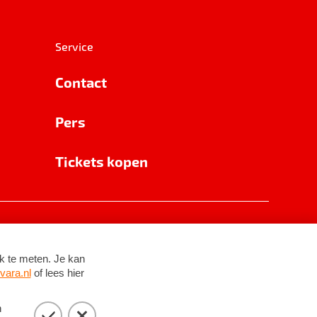
Service
Contact
Pers
Tickets kopen
RSIN 8531 62 402