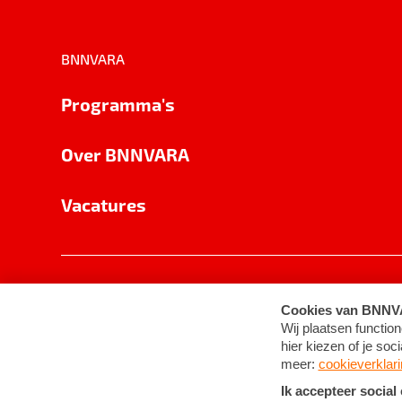
BNNVARA
Programma's
Over BNNVARA
Vacatures
Privacy
Cookie-instellingen
Algemene 