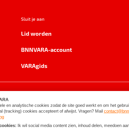
Sluit je aan
Lid worden
BNNVARA-account
VARAgids
voorwaarden
©
2026
BNNVARA