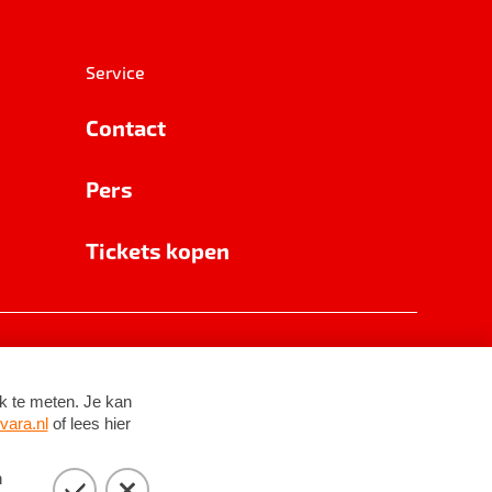
Service
Contact
Pers
Tickets kopen
RSIN 8531 62 402