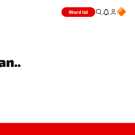
Word lid
an..