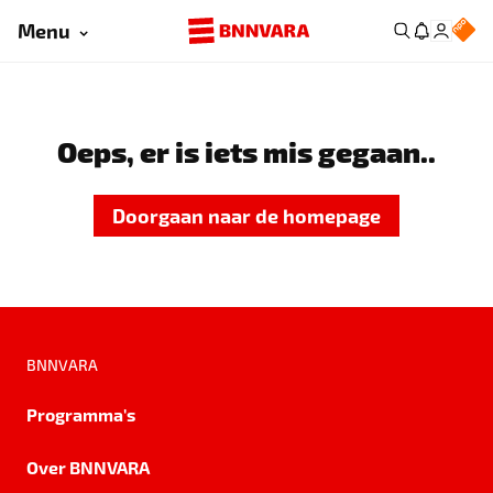
Menu
Oeps, er is iets mis gegaan..
Doorgaan naar de homepage
BNNVARA
Programma's
Over BNNVARA