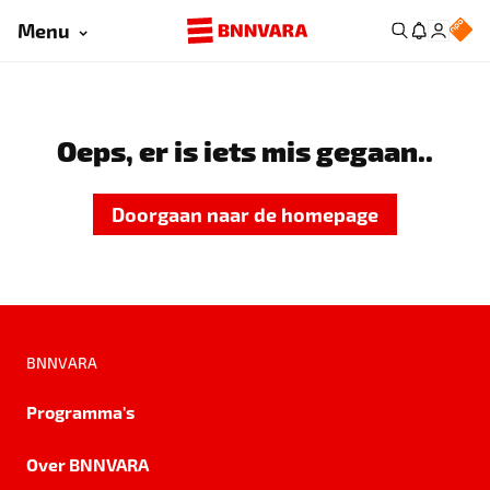
Menu
Oeps, er is iets mis gegaan..
Doorgaan naar de homepage
BNNVARA
Programma's
Over BNNVARA