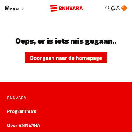
Menu
Oeps, er is iets mis gegaan..
Doorgaan naar de homepage
BNNVARA
Programma's
Over BNNVARA