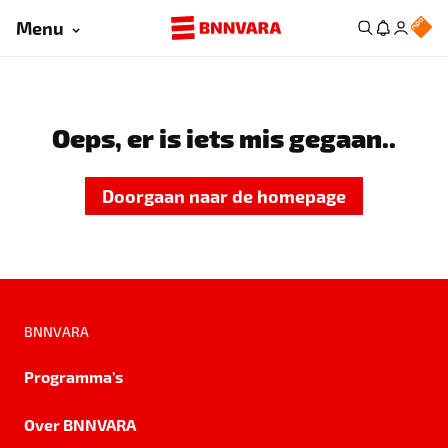
Menu
Oeps, er is iets mis gegaan..
Doorgaan naar de homepage
BNNVARA
Programma's
Over BNNVARA