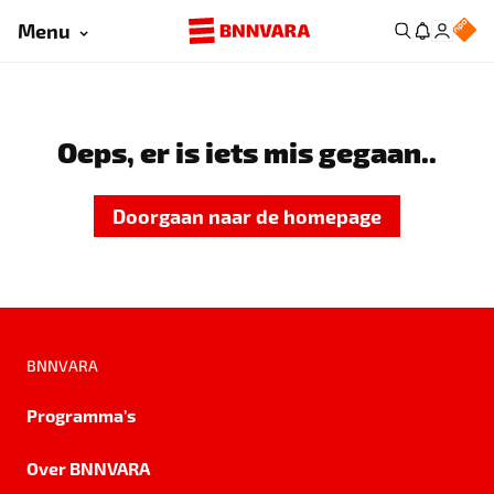
Menu
Oeps, er is iets mis gegaan..
Doorgaan naar de homepage
BNNVARA
Programma's
Over BNNVARA