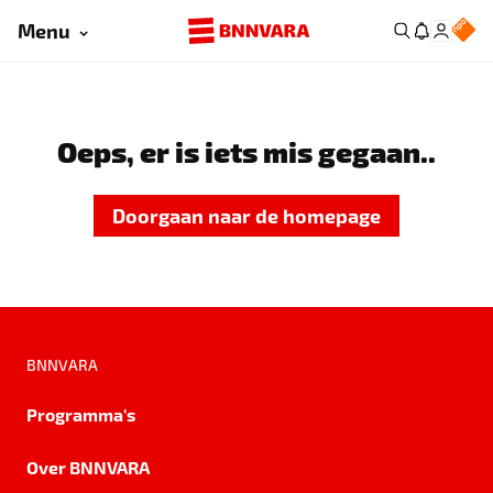
Menu
Oeps, er is iets mis gegaan..
Doorgaan naar de homepage
BNNVARA
Programma's
Over BNNVARA