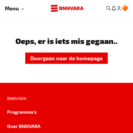
Menu
Oeps, er is iets mis gegaan..
Doorgaan naar de homepage
BNNVARA
Programma's
Over BNNVARA