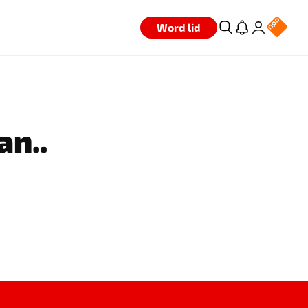
Word lid
an..