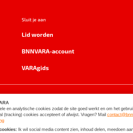
Sluit je aan
Lid worden
BNNVARA-account
VARAgids
voorwaarden
©
2026
BNNVARA