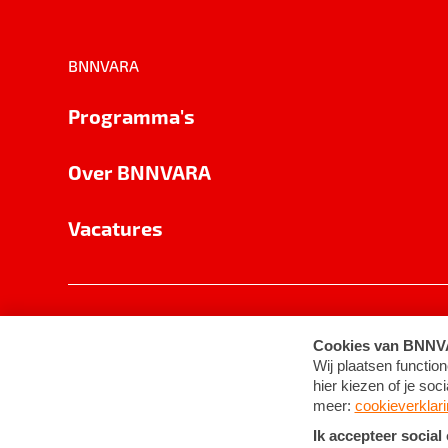
BNNVARA
Programma's
Over BNNVARA
Vacatures
Privacy
Cookie-instellingen
Algemene 