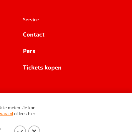
Service
Contact
Pers
Tickets kopen
RSIN 8531 62 402