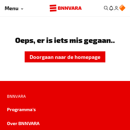
Menu
Oeps, er is iets mis gegaan..
Doorgaan naar de homepage
BNNVARA
Programma's
Over BNNVARA