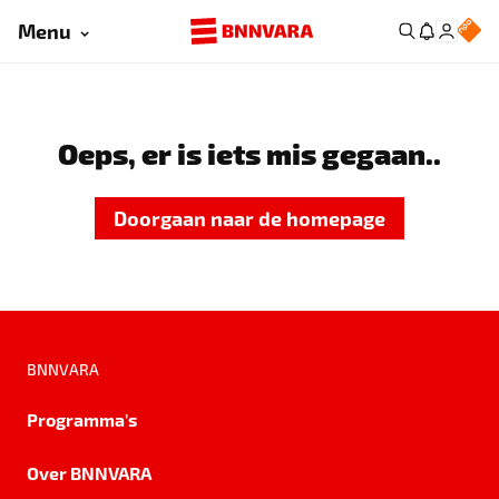
Menu
Oeps, er is iets mis gegaan..
Doorgaan naar de homepage
BNNVARA
Programma's
Over BNNVARA