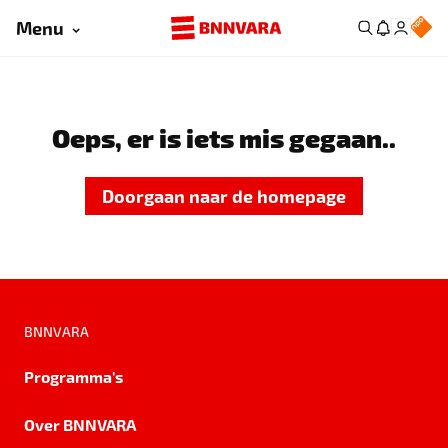
Menu
Oeps, er is iets mis gegaan..
Doorgaan naar de homepage
BNNVARA
Programma's
Over BNNVARA