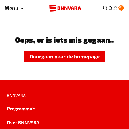
Menu
Oeps, er is iets mis gegaan..
Doorgaan naar de homepage
BNNVARA
Programma's
Over BNNVARA