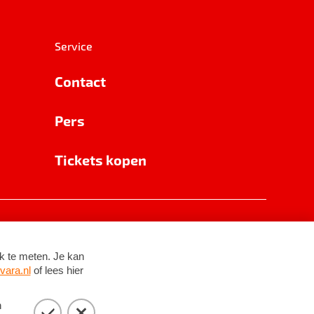
Service
Contact
Pers
Tickets kopen
RSIN 8531 62 402