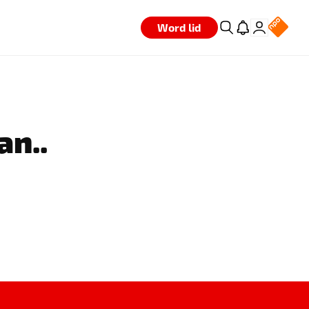
Word lid
an..