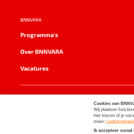
BNNVARA
Programma's
Over BNNVARA
Vacatures
Privacy
Cookie-instellingen
Algemene 