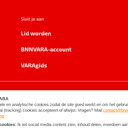
Sluit je aan
Lid worden
BNNVARA-account
VARAgids
voorwaarden
©
2026
BNNVARA