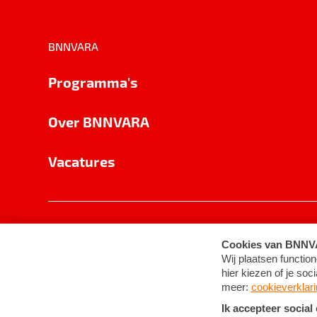
BNNVARA
Programma's
Over BNNVARA
Vacatures
Privacy
Cookie-instellingen
Algemene 