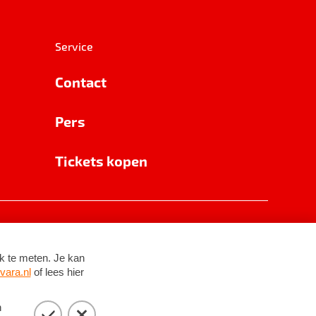
Service
Contact
Pers
Tickets kopen
RSIN 8531 62 402