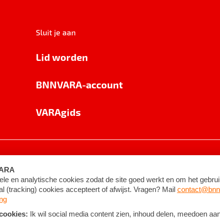
Sluit je aan
Lid worden
BNNVARA-account
VARAgids
voorwaarden
©
2026
BNNVARA