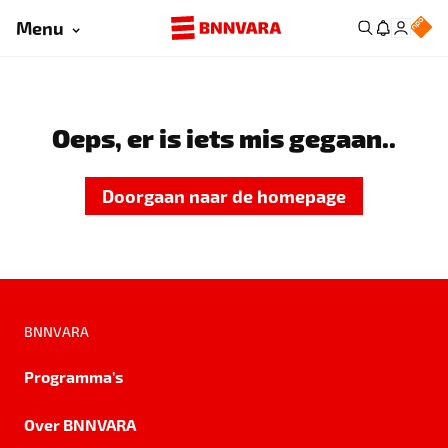
Menu
Oeps, er is iets mis gegaan..
Doorgaan naar de homepage
BNNVARA
Programma's
Over BNNVARA