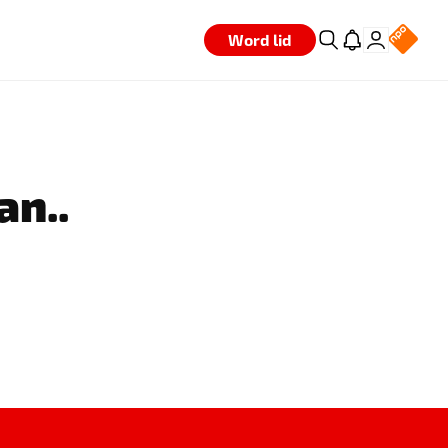
Word lid
an..