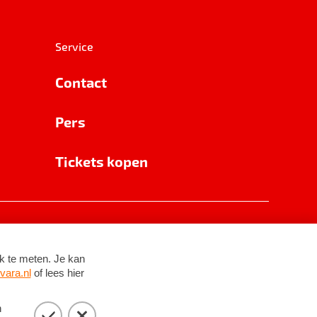
Service
Contact
Pers
Tickets kopen
RSIN 8531 62 402