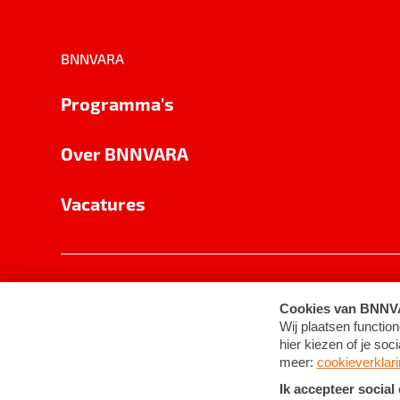
BNNVARA
Programma's
Over BNNVARA
Vacatures
Privacy
Cookie-instellingen
Algemene 