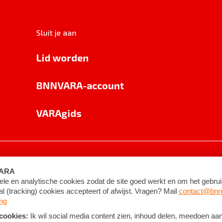
Sluit je aan
Lid worden
BNNVARA-account
VARAgids
voorwaarden
©
2026
BNNVARA