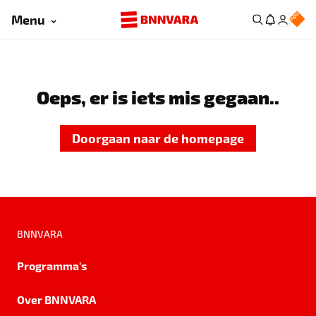
Menu
Oeps, er is iets mis gegaan..
Doorgaan naar de homepage
BNNVARA
Programma's
Over BNNVARA