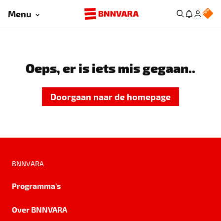
Menu
Oeps, er is iets mis gegaan..
Doorgaan naar de homepage
BNNVARA
Programma's
Over BNNVARA