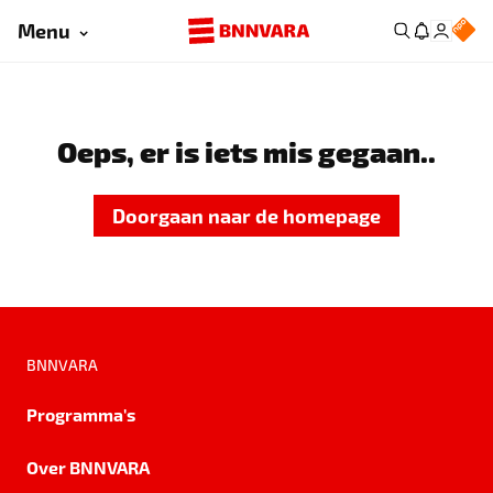
Menu
Oeps, er is iets mis gegaan..
Doorgaan naar de homepage
BNNVARA
Programma's
Over BNNVARA