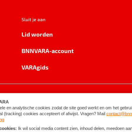
Sluit je aan
Lid worden
BNNVARA-account
VARAgids
voorwaarden
©
2026
BNNVARA