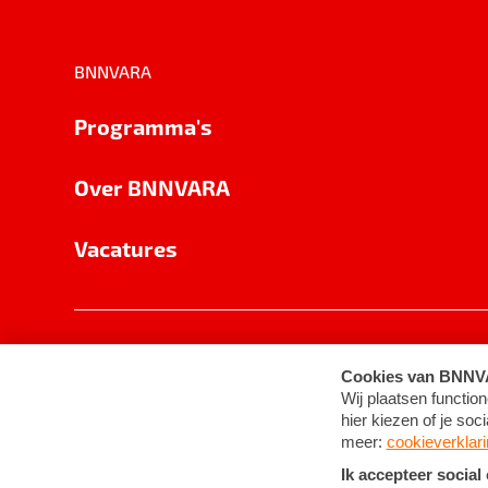
BNNVARA
Programma's
Over BNNVARA
Vacatures
Privacy
Cookie-instellingen
Algemene 