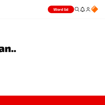
Word lid
an..