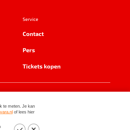
Service
Contact
Pers
Tickets kopen
RSIN 8531 62 402