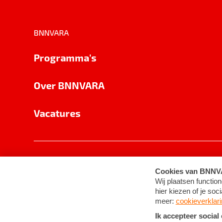
BNNVARA
Programma's
Over BNNVARA
Vacatures
Privacy
Cookie-instellingen
Algemene 