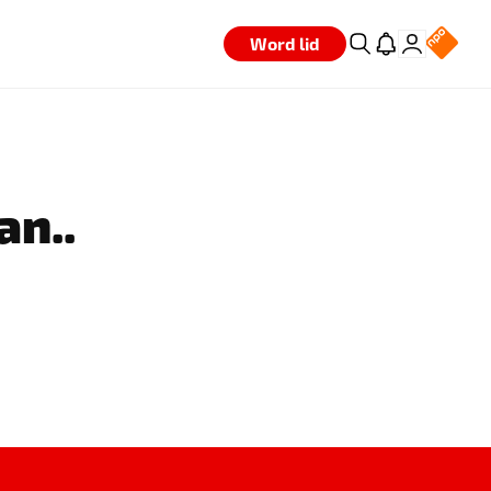
Word lid
an..