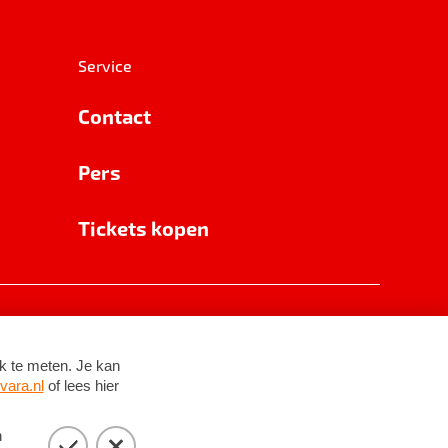
Service
Contact
Pers
Tickets kopen
RSIN 8531 62 402