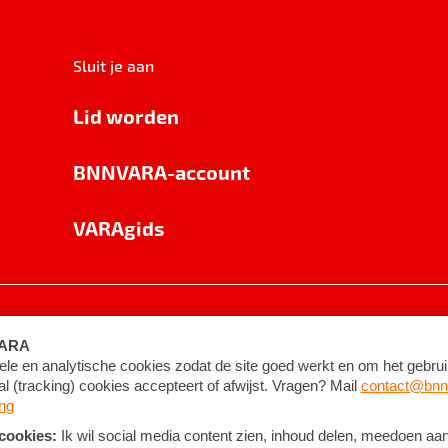
Sluit je aan
Lid worden
BNNVARA-account
VARAgids
voorwaarden
©
2026
BNNVARA