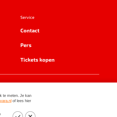
Service
Contact
Pers
Tickets kopen
RSIN 8531 62 402