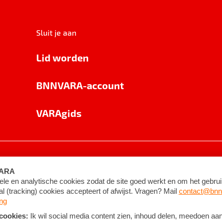
Sluit je aan
Lid worden
BNNVARA-account
VARAgids
voorwaarden
©
2026
BNNVARA