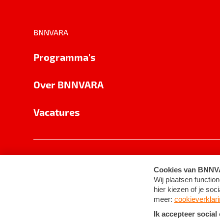
BNNVARA
Programma's
Over BNNVARA
Vacatures
Privacy
Cookie-instellingen
Algemene 