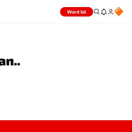
Word lid
an..